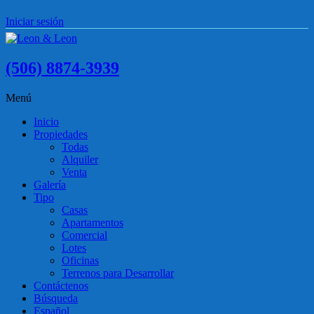
Iniciar sesión
(506) 8874-3939
Menú
Inicio
Propiedades
Todas
Alquiler
Venta
Galería
Tipo
Casas
Apartamentos
Comercial
Lotes
Oficinas
Terrenos para Desarrollar
Contáctenos
Búsqueda
Español